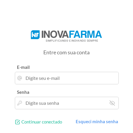
Entre com sua conta
E-mail
Senha
Esqueci minha senha
Continuar conectado