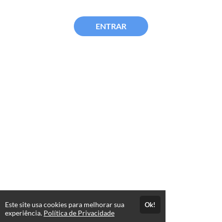
ENTRAR
Este site usa cookies para melhorar sua
Ok!
experiência.
Política de Privacidade