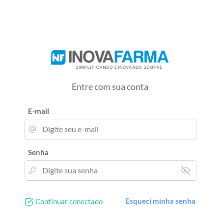
Entre com sua conta
E-mail
Senha
Esqueci minha senha
Continuar conectado