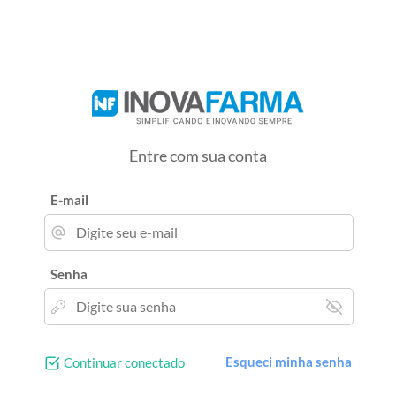
Entre com sua conta
E-mail
Senha
Esqueci minha senha
Continuar conectado