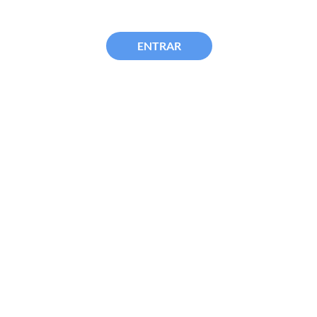
ENTRAR