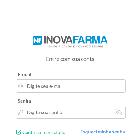
Entre com sua conta
E-mail
Senha
Esqueci minha senha
Continuar conectado